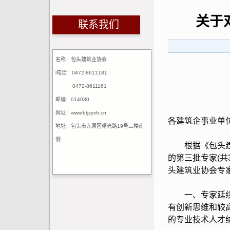
关于
联系我们
名称：包头建筑业协会
l电话：0472-8611181
0472-8611161
邮编：014030
网址：www.btjzyxh.cn
各建筑企事业单
地址：包头市九原区曙光路19号三楼南
侧
根据《包头建筑
的第三批专家(
头建筑业协会专
一、专家延续及
有创新思维和较
的专业技术人才