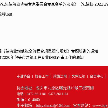
布包头建筑业协会专家委员会专家名单的决定》（包建协[2021]29号
程.pdf
展《建筑业增值税全流程合规重塑与规划》专题培训的通知
展2026年包头市建筑工程专业职称评审工作的通知
走进协会
|
协会工作
|
政策法规
|
文件汇编
|
会员中心
协会地址：包头市九原区曙光路19号三楼南侧
电话：0472-8611181 0472-8611161
邮编：014060
电子邮箱：btjzyxhmsc@163.com 官方网站：www.btjzy