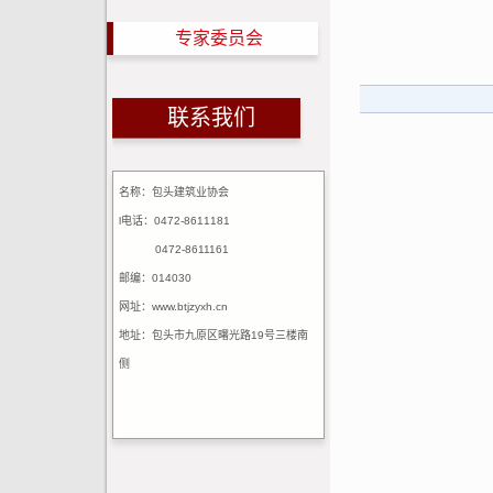
专家委员会
联系我们
名称：包头建筑业协会
l电话：0472-8611181
0472-8611161
邮编：014030
网址：www.btjzyxh.cn
地址：包头市九原区曙光路19号三楼南
侧