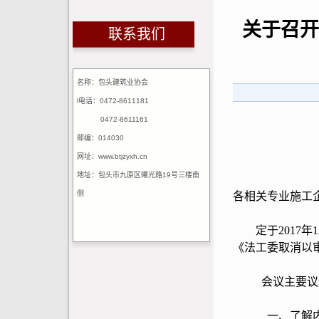
关于召开
联系我们
名称：包头建筑业协会
l电话：0472-8611181
0472-8611161
邮编：014030
网址：www.btjzyxh.cn
地址：包头市九原区曙光路19号三楼南
侧
各相关专业施工
定于2017年1
《法工委取消以
会议主要议题
一、了解内蒙古